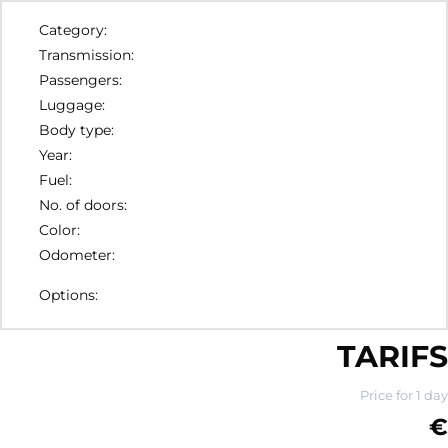
Category:
Transmission:
Passengers:
Luggage:
Body type:
Year:
Fuel:
No. of doors:
Color:
Odometer:
Options:
TARIFS
Price for 1 day
€